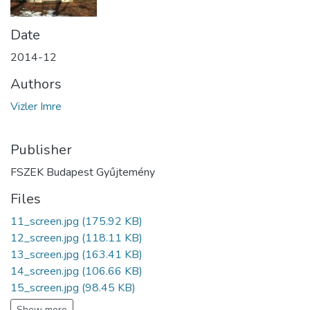
Date
2014-12
Authors
Vizler Imre
Publisher
FSZEK Budapest Gyűjtemény
Files
11_screen.jpg
(175.92 KB)
12_screen.jpg
(118.11 KB)
13_screen.jpg
(163.41 KB)
14_screen.jpg
(106.66 KB)
15_screen.jpg
(98.45 KB)
Show more