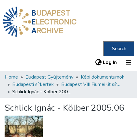
B
UDAPEST
E
LECTRONIC
A
RCHIVE
Search
(current
Log In
Home
Budapest Gyűjtemény
Képi dokumentumok
Communities & Collections
Budapesti sírkertek
Budapest VIII Fiumei út sírkert 3. rész
All of DSpace
Schlick Ignác - Kölber 2005.06
Statistics
Schlick Ignác - Kölber 2005.06
About us