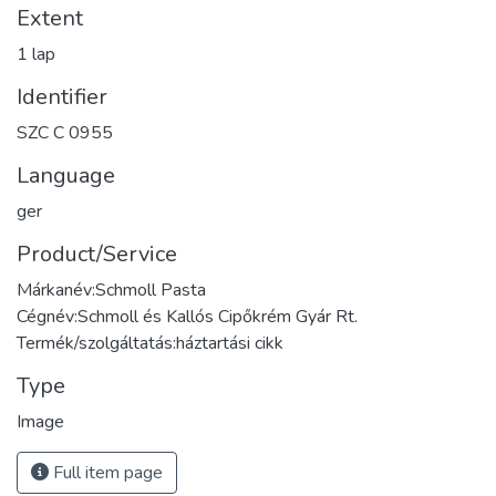
Extent
1 lap
Identifier
SZC C 0955
Language
ger
Product/Service
Márkanév:Schmoll Pasta
Cégnév:Schmoll és Kallós Cipőkrém Gyár Rt.
Termék/szolgáltatás:háztartási cikk
Type
Image
Full item page