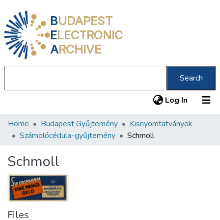
B
UDAPEST
E
LECTRONIC
A
RCHIVE
Search
(current
Log In
Home
Budapest Gyűjtemény
Kisnyomtatványok
Communities & Collections
Számolócédula-gyűjtemény
Schmoll
All of DSpace
Schmoll
Statistics
About us
Files