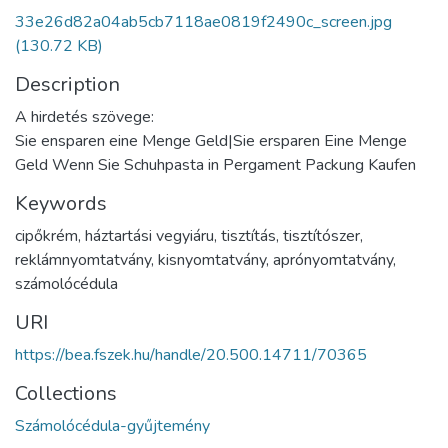
33e26d82a04ab5cb7118ae0819f2490c_screen.jpg
(130.72 KB)
Description
A hirdetés szövege:
Sie ensparen eine Menge Geld|Sie ersparen Eine Menge
Geld Wenn Sie Schuhpasta in Pergament Packung Kaufen
Keywords
cipőkrém
,
háztartási vegyiáru
,
tisztítás
,
tisztítószer
,
reklámnyomtatvány
,
kisnyomtatvány
,
aprónyomtatvány
,
számolócédula
URI
https://bea.fszek.hu/handle/20.500.14711/70365
Collections
Számolócédula-gyűjtemény