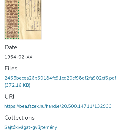
Date
1964-02-XX
Files
2465becea26b60184fc91cd20cf98df2fa902cf6.pdf
(372.16 KB)
URI
https://bea.fszek.hu/handle/20.500.14711/132933
Collections
Sajtókivágat-gyűjtemény