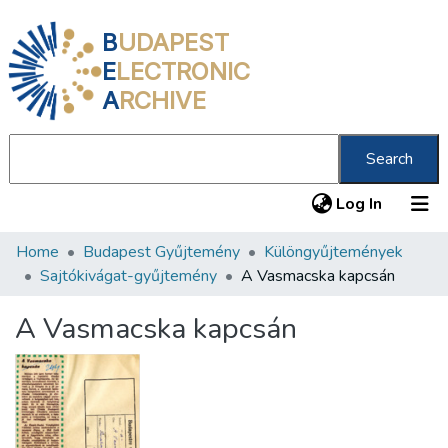
B
UDAPEST
E
LECTRONIC
A
RCHIVE
Search
(current
Log In
Home
Budapest Gyűjtemény
Különgyűjtemények
Communities & Collections
Sajtókivágat-gyűjtemény
A Vasmacska kapcsán
All of DSpace
A Vasmacska kapcsán
Statistics
About us