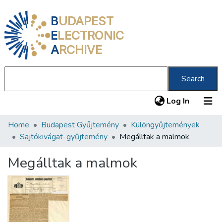
B
UDAPEST
E
LECTRONIC
A
RCHIVE
Search
(current
Log In
Home
Budapest Gyűjtemény
Különgyűjtemények
Communities & Collections
Sajtókivágat-gyűjtemény
Megálltak a malmok
All of DSpace
Megálltak a malmok
Statistics
About us