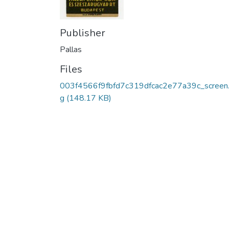
Publisher
Pallas
Files
003f4566f9fbfd7c319dfcac2e77a39c_screen.
g
(148.17 KB)