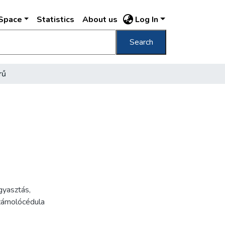
DSpace
Statistics
About us
Log In
Search
rű
gyasztás
,
zámolócédula