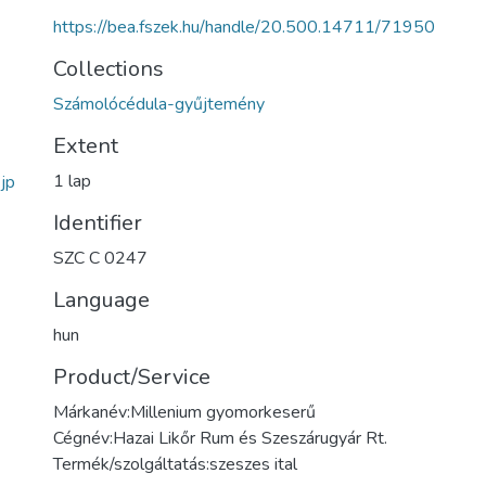
https://bea.fszek.hu/handle/20.500.14711/71950
Collections
Számolócédula-gyűjtemény
Extent
1 lap
jp
Identifier
SZC C 0247
Language
hun
Product/Service
Márkanév:Millenium gyomorkeserű
Cégnév:Hazai Likőr Rum és Szeszárugyár Rt.
Termék/szolgáltatás:szeszes ital