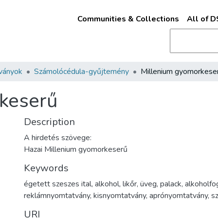
Communities & Collections
All of 
ványok
Számolócédula-gyűjtemény
Millenium gyomorkese
keserű
Description
A hirdetés szövege:
Hazai Millenium gyomorkeserű
Keywords
égetett szeszes ital
,
alkohol
,
likőr
,
üveg
,
palack
,
alkoholfo
reklámnyomtatvány
,
kisnyomtatvány
,
aprónyomtatvány
,
s
URI