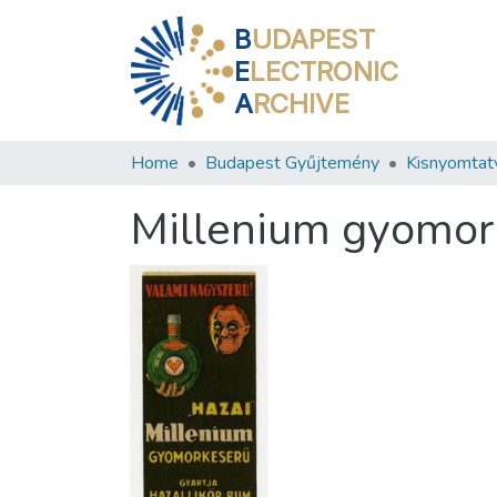
B
UDAPEST
E
LECTRONIC
A
RCHIVE
Home
Budapest Gyűjtemény
Kisnyomtat
Millenium gyomor