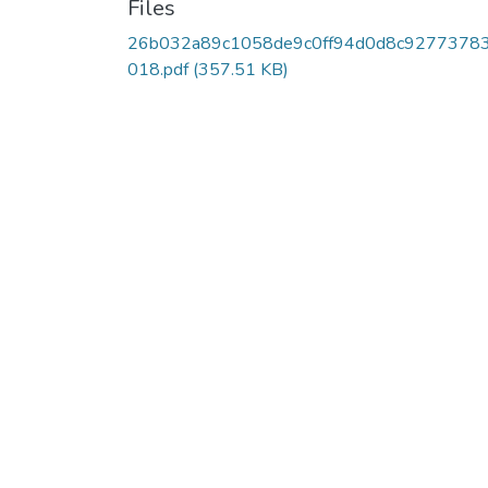
Files
26b032a89c1058de9c0ff94d0d8c9277378
018.pdf
(357.51 KB)