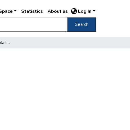
DSpace
Statistics
About us
Log In
Search
A Wesselényi emléktábla leleplezése