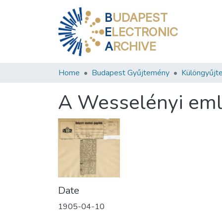
B
UDAPEST
E
LECTRONIC
A
RCHIVE
Home
Budapest Gyűjtemény
Különgyűjt
A Wesselényi eml
Date
1905-04-10