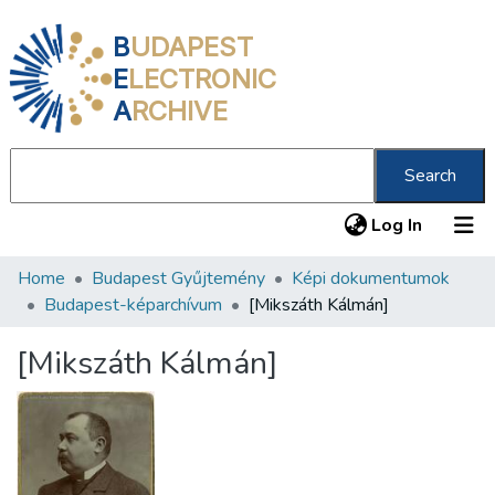
B
UDAPEST
E
LECTRONIC
A
RCHIVE
Search
(current
Log In
Home
Budapest Gyűjtemény
Képi dokumentumok
Communities & Collections
Budapest-képarchívum
[Mikszáth Kálmán]
All of DSpace
[Mikszáth Kálmán]
Statistics
About us