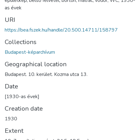
épületkép
,
belső felvétel
,
börtön
,
matrac
,
vödör
,
WC
,
1930-
as évek
URI
https://bea.fszek.hu/handle/20.500.14711/158797
Collections
Budapest-képarchívum
Geographical location
Budapest. 10. kerület. Kozma utca 13.
Date
[1930-as évek]
Creation date
1930
Extent