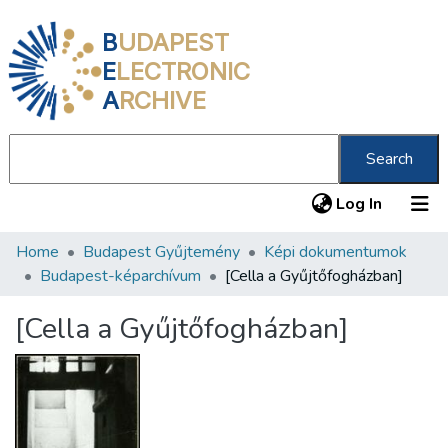
B
UDAPEST
E
LECTRONIC
A
RCHIVE
Search
(current
Log In
Home
Budapest Gyűjtemény
Képi dokumentumok
Communities & Collections
Budapest-képarchívum
[Cella a Gyűjtőfogházban]
All of DSpace
[Cella a Gyűjtőfogházban]
Statistics
About us