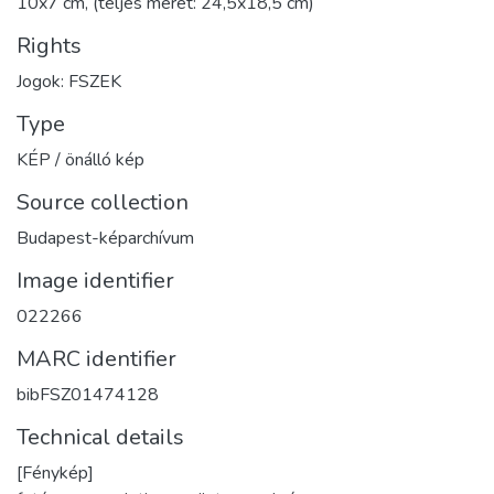
10x7 cm, (teljes méret: 24,5x18,5 cm)
Rights
Jogok: FSZEK
Type
KÉP / önálló kép
Source collection
Budapest-képarchívum
Image identifier
022266
MARC identifier
bibFSZ01474128
Technical details
[Fénykép]