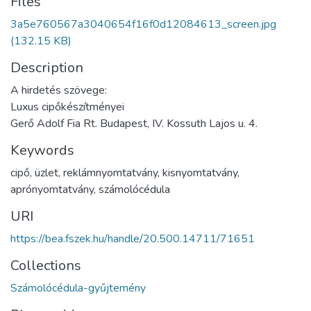
Files
3a5e760567a3040654f16f0d12084613_screen.jpg
(132.15 KB)
Description
A hirdetés szövege:
Luxus cipőkészítményei
Gerő Adolf Fia Rt. Budapest, IV. Kossuth Lajos u. 4.
Keywords
cipő
,
üzlet
,
reklámnyomtatvány
,
kisnyomtatvány
,
aprónyomtatvány
,
számolócédula
URI
https://bea.fszek.hu/handle/20.500.14711/71651
Collections
Számolócédula-gyűjtemény