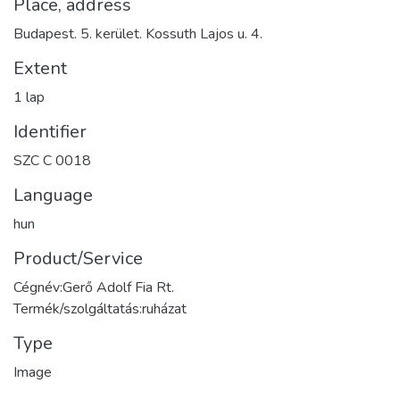
Place, address
Budapest. 5. kerület. Kossuth Lajos u. 4.
Extent
1 lap
Identifier
SZC C 0018
Language
hun
Product/Service
Cégnév:Gerő Adolf Fia Rt.
Termék/szolgáltatás:ruházat
Type
Image