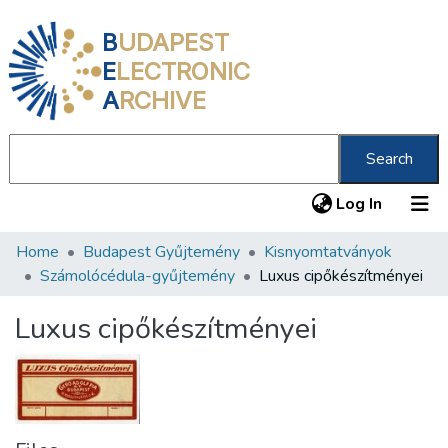
B
UDAPEST
E
LECTRONIC
A
RCHIVE
Search
(current
Log In
Home
Budapest Gyűjtemény
Kisnyomtatványok
Communities & Collections
Számolócédula-gyűjtemény
Luxus cipőkészítményei
All of DSpace
Luxus cipőkészítményei
Statistics
About us