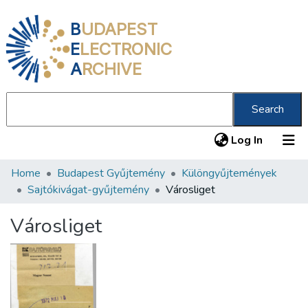
B
UDAPEST
E
LECTRONIC
A
RCHIVE
Search
(current
Log In
Home
Budapest Gyűjtemény
Különgyűjtemények
Communities & Collections
Sajtókivágat-gyűjtemény
Városliget
All of DSpace
Városliget
Statistics
About us