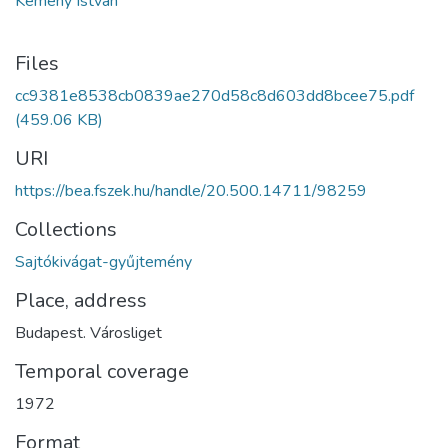
Kemény István
Files
cc9381e8538cb0839ae270d58c8d603dd8bcee75.pdf
(459.06 KB)
URI
https://bea.fszek.hu/handle/20.500.14711/98259
Collections
Sajtókivágat-gyűjtemény
Place, address
Budapest. Városliget
Temporal coverage
1972
Format