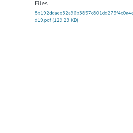
Files
8b192ddaee32a96b3857c801dd275f4c0a4
d19.pdf
(129.23 KB)