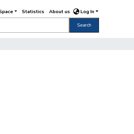
DSpace
Statistics
About us
Log In
Search