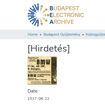
B
UDAPEST
E
LECTRONIC
A
RCHIVE
Home
Budapest Gyűjtemény
Különgyűjt
[Hirdetés]
Date
1937-08-22