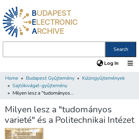
B
UDAPEST
E
LECTRONIC
A
RCHIVE
Search
(current
Log In
Home
Budapest Gyűjtemény
Különgyűjtemények
Communities & Collections
Sajtókivágat-gyűjtemény
All of DSpace
Milyen lesz a "tudományos varieté" és a Politechnikai Intézet
Statistics
Milyen lesz a "tudományos
About us
varieté" és a Politechnikai Intézet