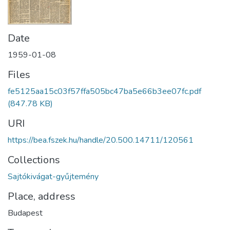
Date
1959-01-08
Files
fe5125aa15c03f57ffa505bc47ba5e66b3ee07fc.pdf
(847.78 KB)
URI
https://bea.fszek.hu/handle/20.500.14711/120561
Collections
Sajtókivágat-gyűjtemény
Place, address
Budapest