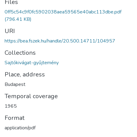
Files
0ff5c54c9f0fc5902038aea59565e40abc113dbe.pdf
(796.41 KB)
URI
https://bea.fszek.hu/handle/20.500.14711/104957
Collections
Sajtókivágat-gyűjtemény
Place, address
Budapest
Temporal coverage
1965
Format
application/pdf