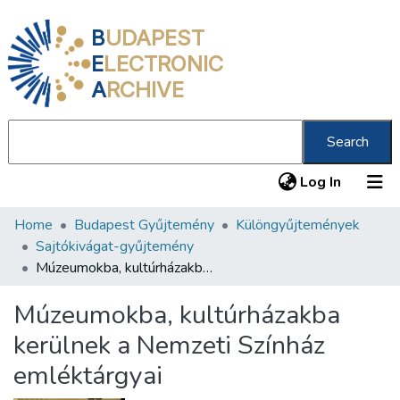
B
UDAPEST
E
LECTRONIC
A
RCHIVE
Search
(current
Log In
Home
Budapest Gyűjtemény
Különgyűjtemények
Communities & Collections
Sajtókivágat-gyűjtemény
All of DSpace
Múzeumokba, kultúrházakba kerülnek a Nemzeti Színház emléktárgyai
Statistics
Múzeumokba, kultúrházakba
About us
kerülnek a Nemzeti Színház
emléktárgyai