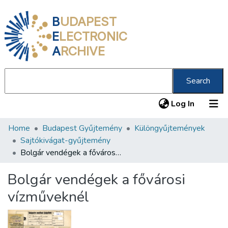
B
UDAPEST
E
LECTRONIC
A
RCHIVE
Search
(current
Log In
Home
Budapest Gyűjtemény
Különgyűjtemények
Communities & Collections
Sajtókivágat-gyűjtemény
All of DSpace
Bolgár vendégek a fővárosi vízműveknél
Statistics
Bolgár vendégek a fővárosi
About us
vízműveknél