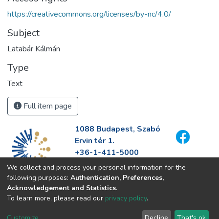
https://creativecommons.org/licenses/by-nc/4.0/
Subject
Latabár Kálmán
Type
Text
Full item page
1088 Budapest, Szabó
Ervin tér 1.
+36-1-411-5000
info@fszek.hu
We collect and process your personal information for the
https://fszek.hu
following purposes:
Authentication, Preferences,
Acknowledgement and Statistics
.
To learn more, please read our
privacy policy
.
Customize
Decline
That's ok