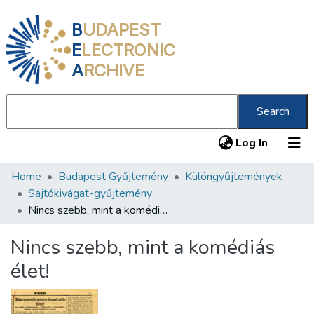
B
UDAPEST
E
LECTRONIC
A
RCHIVE
Search
(current
Log In
Home
Budapest Gyűjtemény
Különgyűjtemények
Communities & Collections
Sajtókivágat-gyűjtemény
All of DSpace
Nincs szebb, mint a komédiás élet!
Statistics
Nincs szebb, mint a komédiás
About us
élet!