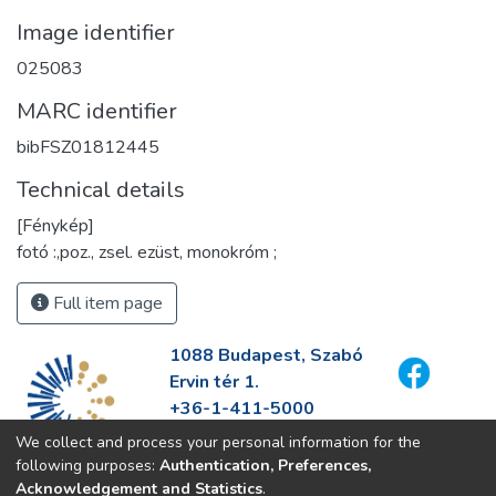
Image identifier
025083
MARC identifier
bibFSZ01812445
Technical details
[Fénykép]
fotó :,poz., zsel. ezüst, monokróm ;
Full item page
1088 Budapest, Szabó
Ervin tér 1.
+36-1-411-5000
info@fszek.hu
We collect and process your personal information for the
https://fszek.hu
following purposes:
Authentication, Preferences,
Acknowledgement and Statistics
.