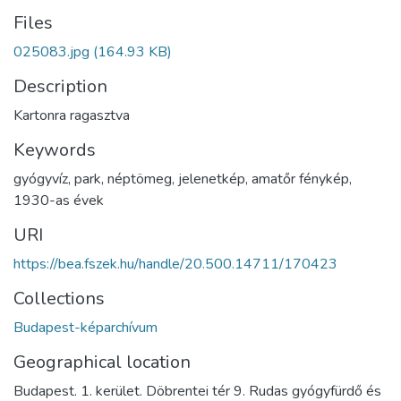
Files
025083.jpg
(164.93 KB)
Description
Kartonra ragasztva
Keywords
gyógyvíz
,
park
,
néptömeg
,
jelenetkép
,
amatőr fénykép
,
1930-as évek
URI
https://bea.fszek.hu/handle/20.500.14711/170423
Collections
Budapest-képarchívum
Geographical location
Budapest. 1. kerület. Döbrentei tér 9. Rudas gyógyfürdő és