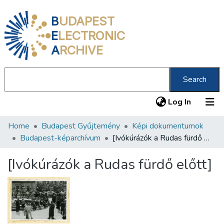
B
UDAPEST
E
LECTRONIC
A
RCHIVE
Search
(current
Log In
Home
Budapest Gyűjtemény
Képi dokumentumok
Communities & Collections
Budapest-képarchívum
[Ivókúrázók a Rudas fürdő előtt]
All of DSpace
[Ivókúrázók a Rudas fürdő előtt]
Statistics
About us