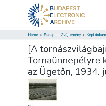
B
UDAPEST
E
LECTRONIC
A
RCHIVE
Home
Budapest Gyűjtemény
Képi doku
[A tornászvilágba
Tornaünnepélyre k
az Ügetőn, 1934. 