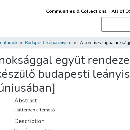
Communities & Collections
All of 
mentumok
Budapest-képarchívum
jnoksággal együt rendeze
észülő budapesti leányis
júniusában]
Abstract
Háttérben a temető
Description