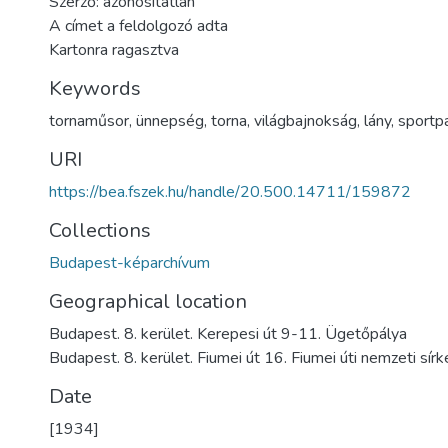
Szerző: azonosítatlan
A címet a feldolgozó adta
Kartonra ragasztva
Keywords
tornaműsor
,
ünnepség
,
torna
,
világbajnokság
,
lány
,
sportp
URI
https://bea.fszek.hu/handle/20.500.14711/159872
Collections
Budapest-képarchívum
Geographical location
Budapest. 8. kerület. Kerepesi út 9-11. Ügetőpálya
Budapest. 8. kerület. Fiumei út 16. Fiumei úti nemzeti sírk
Date
[1934]