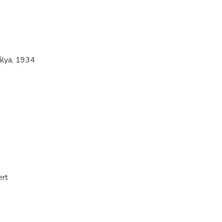
álya
,
1934
ert