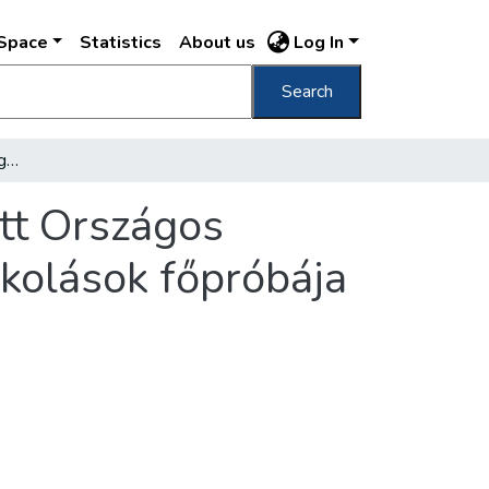
DSpace
Statistics
About us
Log In
Search
[A tornászvilágbajnoksággal együt rendezett Országos Tornaünnepélyre készülő budapesti leányiskolások főpróbája az Ügetőn, 1934. júniusában]
tt Országos
kolások főpróbája