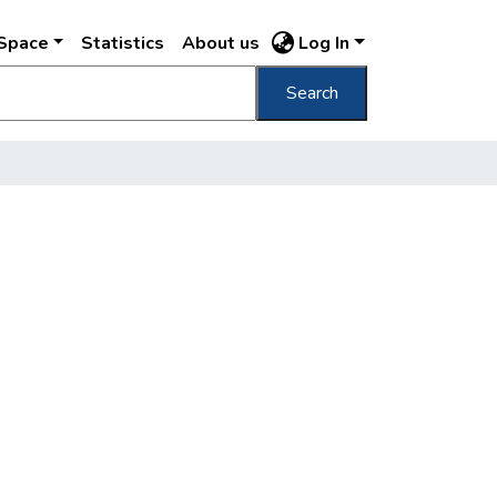
DSpace
Statistics
About us
Log In
Search