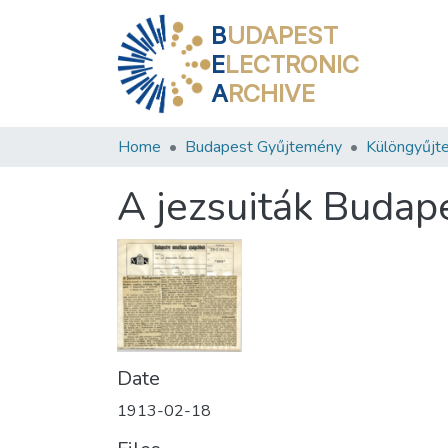
B
UDAPEST
E
LECTRONIC
A
RCHIVE
Home
Budapest Gyűjtemény
Különgyűjt
A jezsuiták Budap
Date
1913-02-18