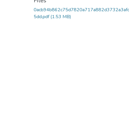
Files
0acb94b862c75d7820a717a882d3732a3af
5dd.pdf
(1.53 MB)