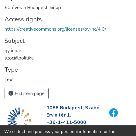
50 éves a Budapesti hírlap
Access rights
https://creativecommons.org/licenses/by-nc/4.0/
Subject
gyáripar
szociálpolitika
Type
Text
Full item page
1088 Budapest, Szabó
Ervin tér 1.
+36-1-411-5000
info@fszek.hu
We collect and process your personal information for the