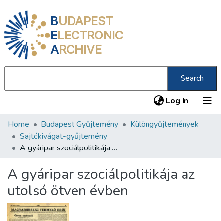
B
UDAPEST
E
LECTRONIC
A
RCHIVE
Search
(current
Log In
Home
Budapest Gyűjtemény
Különgyűjtemények
Communities & Collections
Sajtókivágat-gyűjtemény
All of DSpace
A gyáripar szociálpolitikája az utolsó ötven évben
Statistics
A gyáripar szociálpolitikája az
About us
utolsó ötven évben