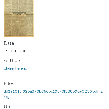
Date
1930-06-08
Authors
Chorin Ferenc
Files
dd2a101cf625a370b656bc19c70f58859caf9250.pdf
(2
MB)
URI