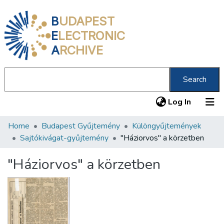
B
UDAPEST
E
LECTRONIC
A
RCHIVE
Search
(current
Log In
Home
Budapest Gyűjtemény
Különgyűjtemények
Communities & Collections
Sajtókivágat-gyűjtemény
"Háziorvos" a körzetben
All of DSpace
"Háziorvos" a körzetben
Statistics
About us