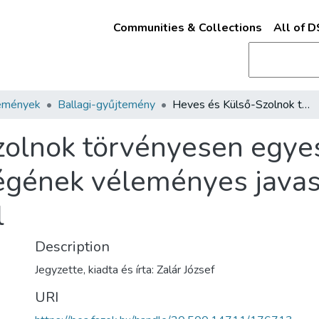
Communities & Collections
All of 
emények
Ballagi-gyűjtemény
Heves és Külső-Szolnok törvényesen egyesült vármegyék kirendelt küldöttségének véleményes javaslata a megyerendezésről
zolnok törvényesen egye
ségének véleményes javas
l
Description
Jegyzette, kiadta és írta: Zalár József
URI