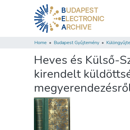
B
UDAPEST
E
LECTRONIC
A
RCHIVE
Home
Budapest Gyűjtemény
Különgyűjt
Heves és Külső-S
kirendelt küldött
megyerendezésrő