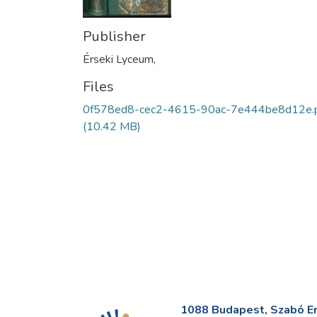
Publisher
Érseki Lyceum,
Files
0f578ed8-cec2-4615-90ac-7e444be8d12e.
(10.42 MB)
1088 Budapest, Szabó Erv