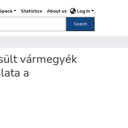
DSpace
Statistics
About us
Log In
Search
sült vármegyék
lata a