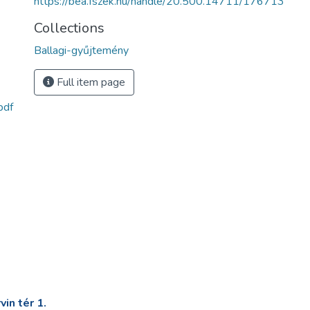
https://bea.fszek.hu/handle/20.500.14711/176713
Collections
Ballagi-gyűjtemény
Full item page
pdf
in tér 1.