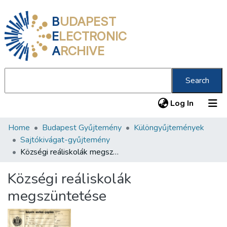
B
UDAPEST
E
LECTRONIC
A
RCHIVE
Search
(current
Log In
Home
Budapest Gyűjtemény
Különgyűjtemények
Communities & Collections
Sajtókivágat-gyűjtemény
All of DSpace
Községi reáliskolák megszüntetése
Statistics
Községi reáliskolák
About us
megszüntetése