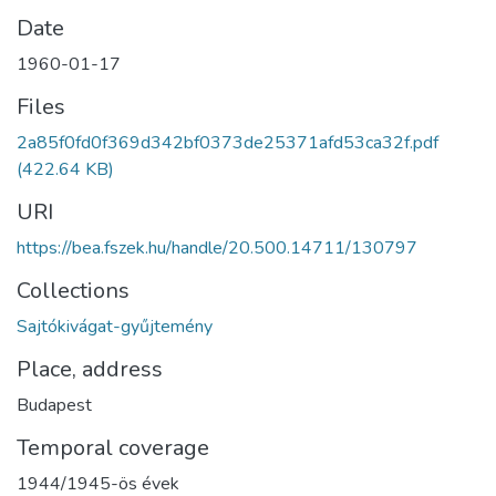
Date
1960-01-17
Files
2a85f0fd0f369d342bf0373de25371afd53ca32f.pdf
(422.64 KB)
URI
https://bea.fszek.hu/handle/20.500.14711/130797
Collections
Sajtókivágat-gyűjtemény
Place, address
Budapest
Temporal coverage
1944/1945-ös évek