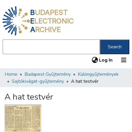
B
UDAPEST
E
LECTRONIC
A
RCHIVE
Search
(current
Log In
Home
Budapest Gyűjtemény
Különgyűjtemények
Communities & Collections
Sajtókivágat-gyűjtemény
A hat testvér
All of DSpace
A hat testvér
Statistics
About us