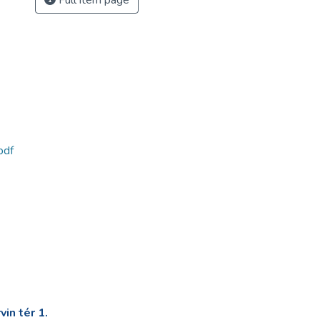
Full item page
pdf
in tér 1.