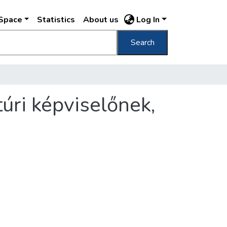
DSpace
Statistics
About us
Log In
Search
túri képviselőnek,