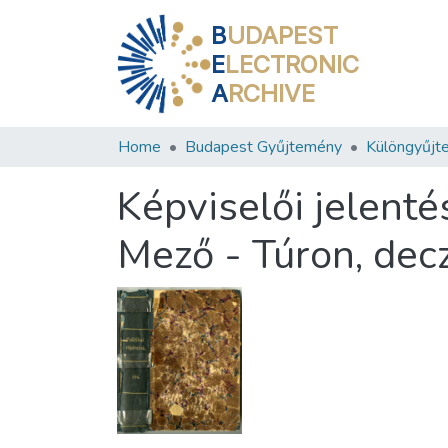
B
UDAPEST
E
LECTRONIC
A
RCHIVE
Home
Budapest Gyűjtemény
Különgyűjt
Képviselői jelenté
Mező - Túron, de