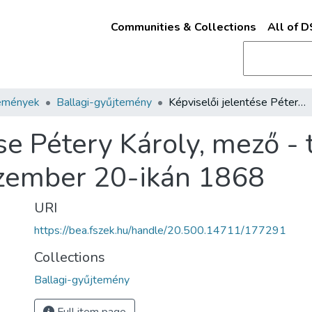
Communities & Collections
All of 
emények
Ballagi-gyűjtemény
Képviselői jelentése Pétery Károly, mező - túri képviselőnek, Mező - Túron, deczember 20-ikán 1868
se Pétery Károly, mező - 
czember 20-ikán 1868
URI
https://bea.fszek.hu/handle/20.500.14711/177291
Collections
Ballagi-gyűjtemény