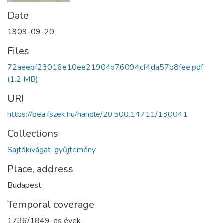
Date
1909-09-20
Files
72aeebf23016e10ee21904b76094cf4da57b8fee.pdf
(1.2 MB)
URI
https://bea.fszek.hu/handle/20.500.14711/130041
Collections
Sajtókivágat-gyűjtemény
Place, address
Budapest
Temporal coverage
1736/1849-es évek