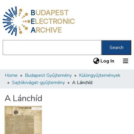
B
UDAPEST
E
LECTRONIC
A
RCHIVE
Search
(current
Log In
Home
Budapest Gyűjtemény
Különgyűjtemények
Communities & Collections
Sajtókivágat-gyűjtemény
A Lánchíd
All of DSpace
A Lánchíd
Statistics
About us