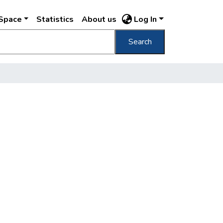
DSpace
Statistics
About us
Log In
Search