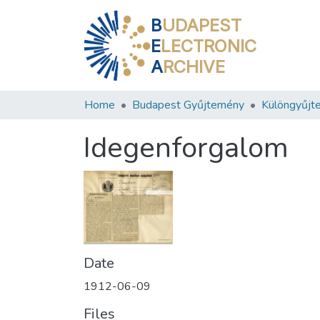
B
UDAPEST
E
LECTRONIC
A
RCHIVE
Home
Budapest Gyűjtemény
Különgyűjt
Idegenforgalom
Date
1912-06-09
Files