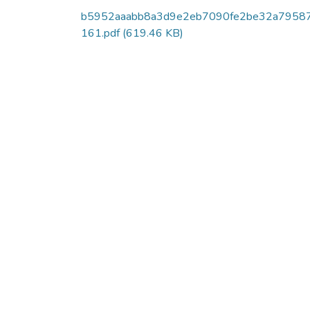
b5952aaabb8a3d9e2eb7090fe2be32a7958
161.pdf
(619.46 KB)