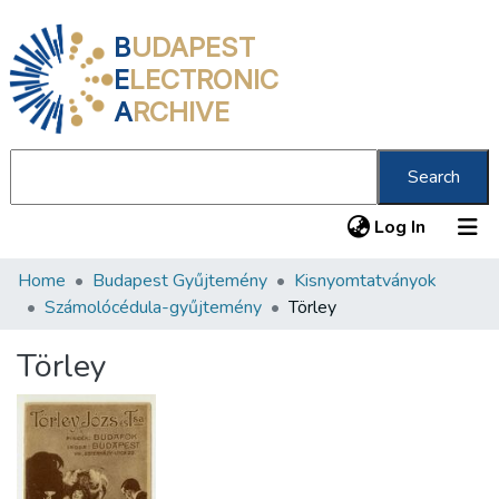
B
UDAPEST
E
LECTRONIC
A
RCHIVE
Search
(current
Log In
Home
Budapest Gyűjtemény
Kisnyomtatványok
Communities & Collections
Számolócédula-gyűjtemény
Törley
All of DSpace
Törley
Statistics
About us