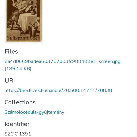
Files
8a4d0669badea603707b03fc988488e1_screen.jpg
(189.14 KB)
URI
https://bea.fszek.hu/handle/20.500.14711/70838
Collections
Számolócédula-gyűjtemény
Identifier
SZC C 1391