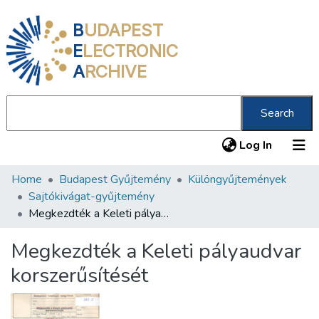
B
UDAPEST
E
LECTRONIC
A
RCHIVE
Search
(current
Log In
Home
Budapest Gyűjtemény
Különgyűjtemények
Communities & Collections
Sajtókivágat-gyűjtemény
All of DSpace
Megkezdték a Keleti pályaudvar korszerűsítését
Statistics
Megkezdték a Keleti pályaudvar
About us
korszerűsítését