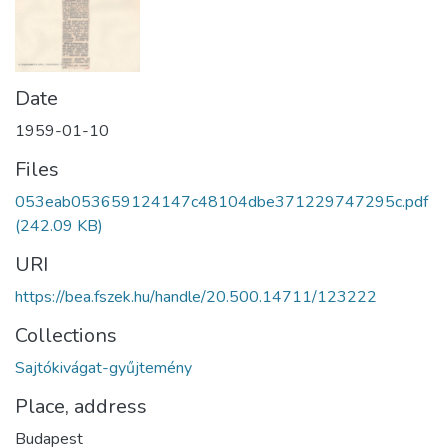
Date
1959-01-10
Files
053eab053659124147c48104dbe371229747295c.pdf
(242.09 KB)
URI
https://bea.fszek.hu/handle/20.500.14711/123222
Collections
Sajtókivágat-gyűjtemény
Place, address
Budapest