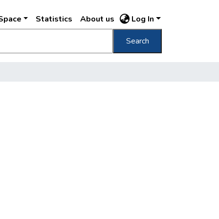
DSpace
Statistics
About us
Log In
Search