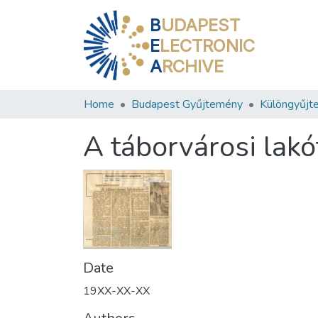
B
UDAPEST
E
LECTRONIC
A
RCHIVE
Home
Budapest Gyűjtemény
Különgyűjt
A táborvárosi lakó
Date
19XX-XX-XX