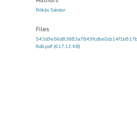
Authors
Rókás Sándor
Files
543d9e56d83883a7849fcdbe0cb14f1b817
8db.pdf
(617.12 KB)