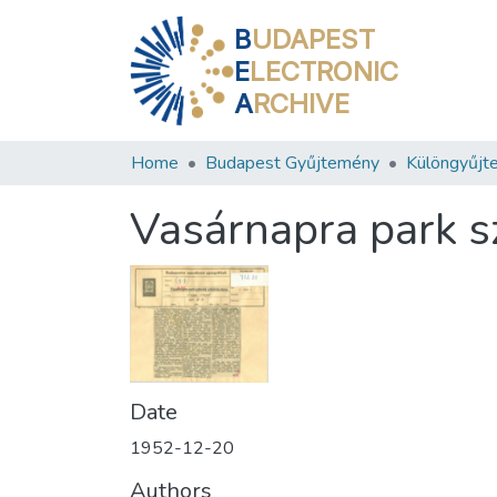
B
UDAPEST
E
LECTRONIC
A
RCHIVE
Home
Budapest Gyűjtemény
Különgyűjt
Vasárnapra park sz
Date
1952-12-20
Authors