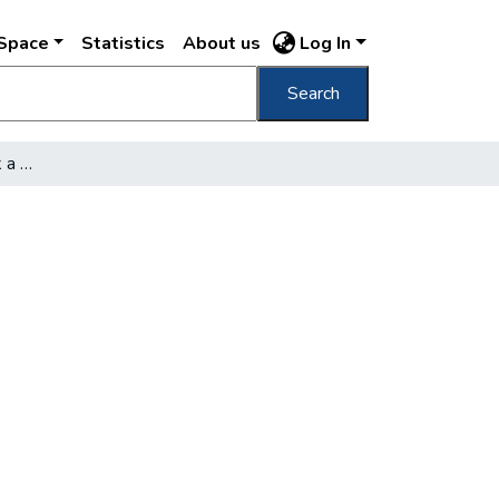
DSpace
Statistics
About us
Log In
Search
Vasárnapra park születik a Kálvin-téren