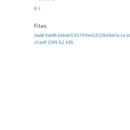
g. j.
Files
0ad63daf81b6eb530799e0c920b0b65c1e1
c0.pdf
(389.52 KB)