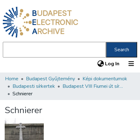
B
UDAPEST
E
LECTRONIC
A
RCHIVE
Search
(current
Log In
Home
Budapest Gyűjtemény
Képi dokumentumok
Communities & Collections
Budapesti sírkertek
Budapest VIII Fiumei út sírkert 3. rész
All of DSpace
Schnierer
Statistics
Schnierer
About us