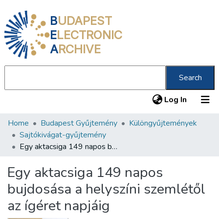
B
UDAPEST
E
LECTRONIC
A
RCHIVE
Search
(current
Log In
Home
Budapest Gyűjtemény
Különgyűjtemények
Communities & Collections
Sajtókivágat-gyűjtemény
All of DSpace
Egy aktacsiga 149 napos bujdosása a helyszíni szemlétől az ígéret napjáig
Statistics
Egy aktacsiga 149 napos
About us
bujdosása a helyszíni szemlétől
az ígéret napjáig