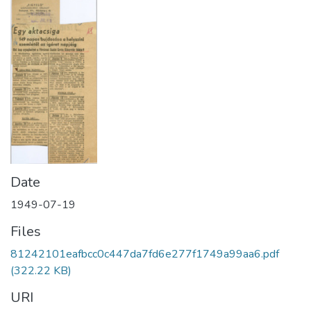
Date
1949-07-19
Files
81242101eafbcc0c447da7fd6e277f1749a99aa6.pdf
(322.22 KB)
URI