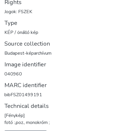
Rights
Jogok: FSZEK
Type
KÉP / önálló kép
Source collection
Budapest-képarchívum
Image identifier
040960
MARC identifier
bibFSZ01499191
Technical details
[Fénykép]
fotó :,poz., monokróm ;