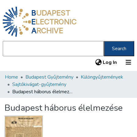
B
UDAPEST
E
LECTRONIC
A
RCHIVE
Search
(current
Log In
Home
Budapest Gyűjtemény
Különgyűjtemények
Communities & Collections
Sajtókivágat-gyűjtemény
All of DSpace
Budapest háborus élelmezése
Statistics
Budapest háborus élelmezése
About us