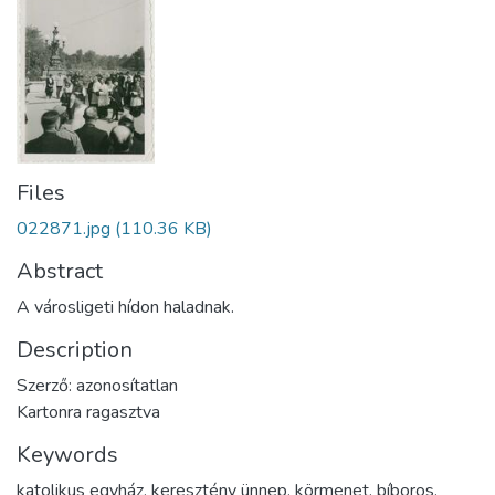
Files
022871.jpg
(110.36 KB)
Abstract
A városligeti hídon haladnak.
Description
Szerző: azonosítatlan
Kartonra ragasztva
Keywords
katolikus egyház
,
keresztény ünnep
,
körmenet
,
bíboros
,