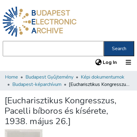
B
UDAPEST
E
LECTRONIC
A
RCHIVE
Search
(current
Log In
Home
Budapest Gyűjtemény
Képi dokumentumok
Communities & Collections
Budapest-képarchívum
[Eucharisztikus Kongresszus, Pacelli bíboros és kísérete, 1938. május 26.]
All of DSpace
[Eucharisztikus Kongresszus,
Statistics
Pacelli bíboros és kísérete,
About us
1938. május 26.]