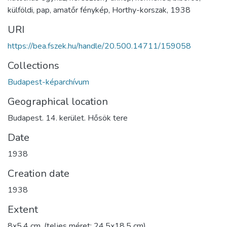
külföldi
,
pap
,
amatőr fénykép
,
Horthy-korszak
,
1938
URI
https://bea.fszek.hu/handle/20.500.14711/159058
Collections
Budapest-képarchívum
Geographical location
Budapest. 14. kerület. Hősök tere
Date
1938
Creation date
1938
Extent
8x5,4 cm, (teljes méret: 24,5x18,5 cm)