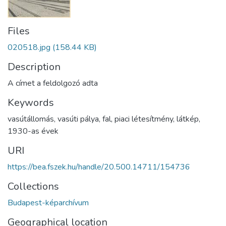
Files
020518.jpg
(158.44 KB)
Description
A címet a feldolgozó adta
Keywords
vasútállomás
,
vasúti pálya
,
fal
,
piaci létesítmény
,
látkép
,
1930-as évek
URI
https://bea.fszek.hu/handle/20.500.14711/154736
Collections
Budapest-képarchívum
Geographical location