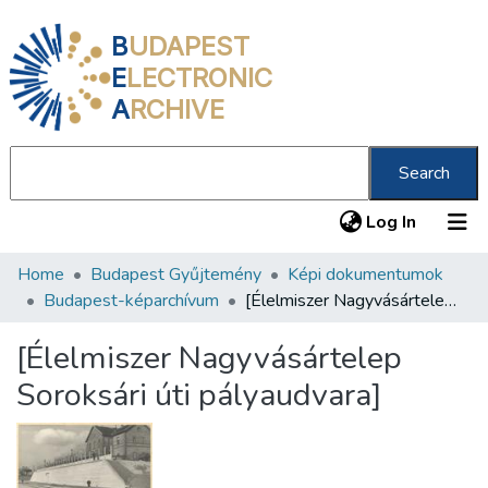
B
UDAPEST
E
LECTRONIC
A
RCHIVE
Search
(current
Log In
Home
Budapest Gyűjtemény
Képi dokumentumok
Communities & Collections
Budapest-képarchívum
[Élelmiszer Nagyvásártelep Soroksári úti pályaudvara]
All of DSpace
[Élelmiszer Nagyvásártelep
Statistics
Soroksári úti pályaudvara]
About us