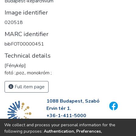
Budapest-képarchívum
Image identifier
020518
MARC identifier
bibFOT00000451
Technical details
[Fénykép]
fotó :,poz., monokróm ;
Full item page
1088 Budapest, Szabó
Ervin tér 1.
+36-1-411-5000
info@fszek.hu
We collect and process your personal information for the
https://fszek.hu
following purposes:
Authentication, Preferences,