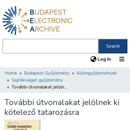
B
UDAPEST
E
LECTRONIC
A
RCHIVE
Search
(current
Log In
Home
Budapest Gyűjtemény
Különgyűjtemények
Communities & Collections
Sajtókivágat-gyűjtemény
All of DSpace
További útvonalakat jelölnek ki kötelező tatarozásra
Statistics
További útvonalakat jelölnek ki
About us
kötelező tatarozásra