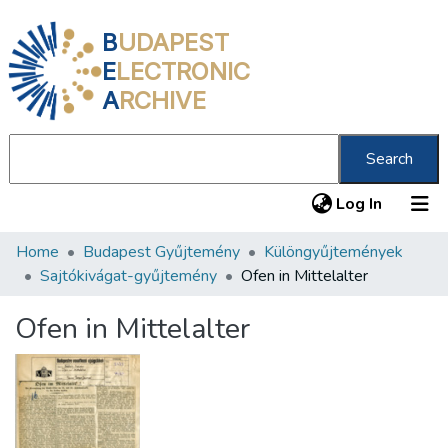
B
UDAPEST
E
LECTRONIC
A
RCHIVE
Search
(current
Log In
Home
Budapest Gyűjtemény
Különgyűjtemények
Communities & Collections
Sajtókivágat-gyűjtemény
Ofen in Mittelalter
All of DSpace
Ofen in Mittelalter
Statistics
About us