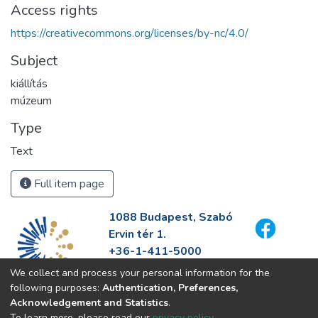
Access rights
https://creativecommons.org/licenses/by-nc/4.0/
Subject
kiállítás
múzeum
Type
Text
Full item page
1088 Budapest, Szabó
Ervin tér 1.
+36-1-411-5000
info@fszek.hu
We collect and process your personal information for the
https://fszek.hu
following purposes:
Authentication, Preferences,
Acknowledgement and Statistics
.
To learn more, please read our
privacy policy
.