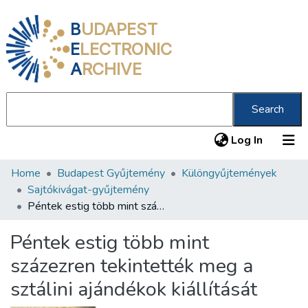
B
UDAPEST
E
LECTRONIC
A
RCHIVE
Search
(current
Log In
Home
Budapest Gyűjtemény
Különgyűjtemények
Communities & Collections
Sajtókivágat-gyűjtemény
All of DSpace
Péntek estig több mint százezren tekintették meg a sztálini ajándékok kiállítását
Statistics
Péntek estig több mint
About us
százezren tekintették meg a
sztálini ajándékok kiállítását