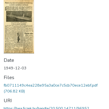
Date
1949-12-03
Files
fb0711149c4ea228e95a3a0ce7c5cb70ece12ebf.pdf
(706.82 KB)
URI
https://bea.fszek.hu/handle/20.500.14711/96952