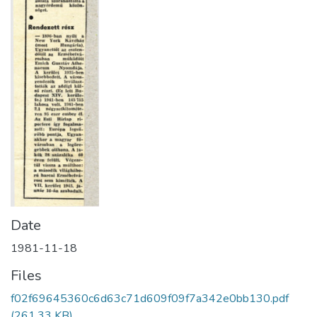
Date
1981-11-18
Files
f02f69645360c6d63c71d609f09f7a342e0bb130.pdf
(261.33 KB)