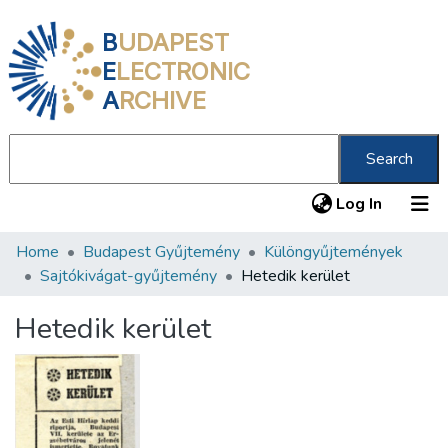
B
UDAPEST
E
LECTRONIC
A
RCHIVE
Search
(current
Log In
Home
Budapest Gyűjtemény
Különgyűjtemények
Communities & Collections
Sajtókivágat-gyűjtemény
Hetedik kerület
All of DSpace
Hetedik kerület
Statistics
About us