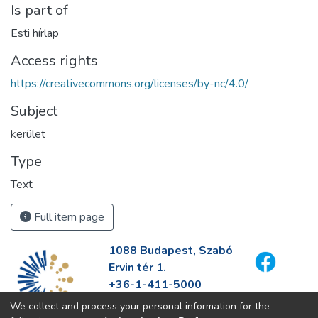
Is part of
Esti hírlap
Access rights
https://creativecommons.org/licenses/by-nc/4.0/
Subject
kerület
Type
Text
Full item page
1088 Budapest, Szabó
Ervin tér 1.
+36-1-411-5000
info@fszek.hu
We collect and process your personal information for the