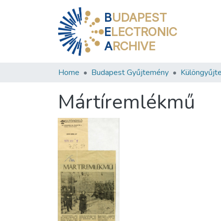
B
UDAPEST
E
LECTRONIC
A
RCHIVE
Home
Budapest Gyűjtemény
Különgyűjt
Mártíremlékmű