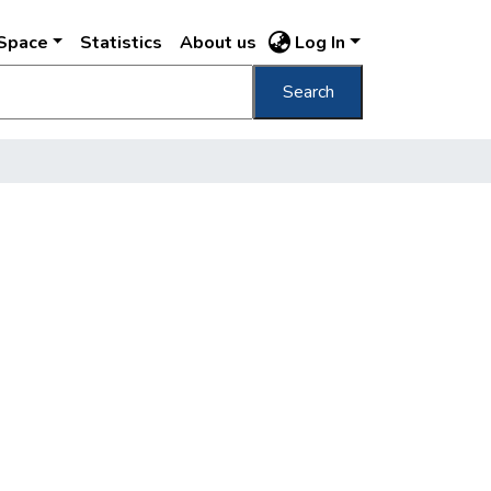
DSpace
Statistics
About us
Log In
Search