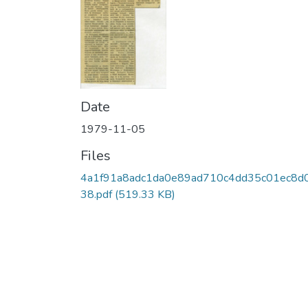
Date
1979-11-05
Files
4a1f91a8adc1da0e89ad710c4dd35c01ec8d
38.pdf
(519.33 KB)