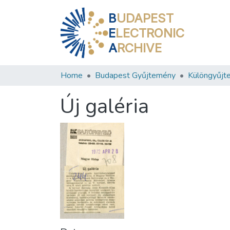
B
UDAPEST
E
LECTRONIC
A
RCHIVE
Home
Budapest Gyűjtemény
Különgyűjt
Új galéria