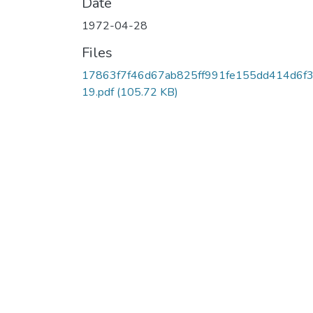
Date
1972-04-28
Files
17863f7f46d67ab825ff991fe155dd414d6f
19.pdf
(105.72 KB)