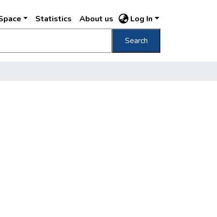
DSpace
Statistics
About us
Log In
Search