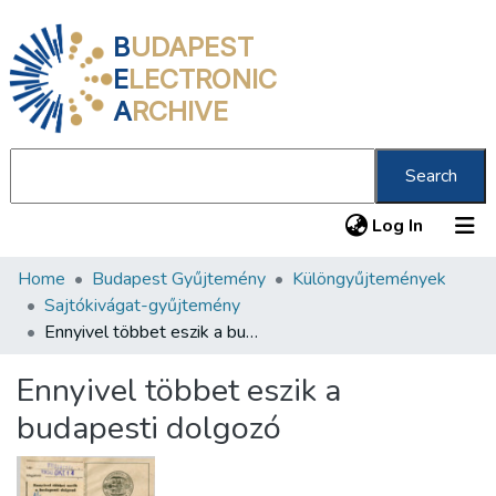
B
UDAPEST
E
LECTRONIC
A
RCHIVE
Search
(current
Log In
Home
Budapest Gyűjtemény
Különgyűjtemények
Communities & Collections
Sajtókivágat-gyűjtemény
All of DSpace
Ennyivel többet eszik a budapesti dolgozó
Statistics
Ennyivel többet eszik a
About us
budapesti dolgozó