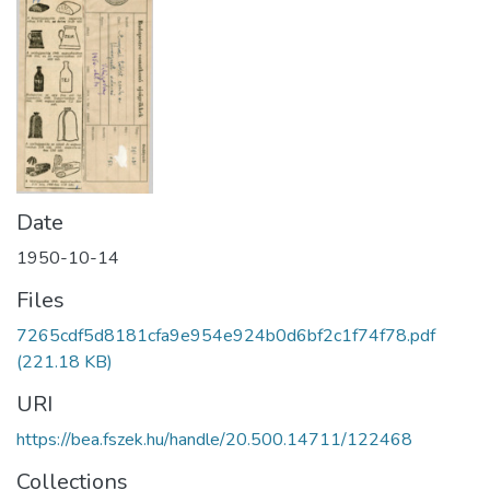
Date
1950-10-14
Files
7265cdf5d8181cfa9e954e924b0d6bf2c1f74f78.pdf
(221.18 KB)
URI
https://bea.fszek.hu/handle/20.500.14711/122468
Collections