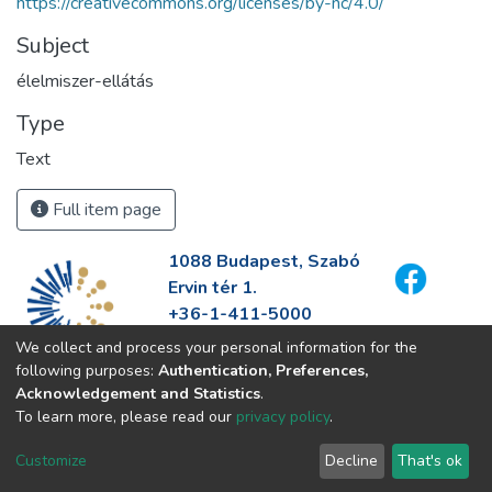
https://creativecommons.org/licenses/by-nc/4.0/
Subject
élelmiszer-ellátás
Type
Text
Full item page
1088 Budapest, Szabó
Ervin tér 1.
+36-1-411-5000
info@fszek.hu
We collect and process your personal information for the
https://fszek.hu
following purposes:
Authentication, Preferences,
Acknowledgement and Statistics
.
To learn more, please read our
privacy policy
.
Customize
Decline
That's ok