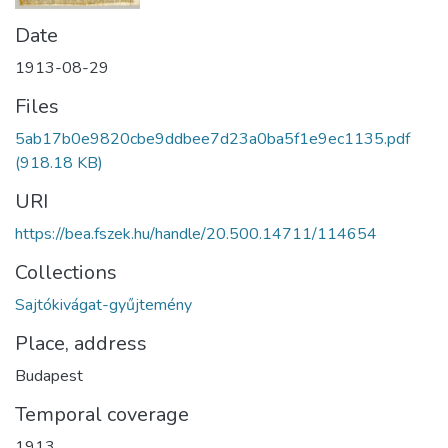
Date
1913-08-29
Files
5ab17b0e9820cbe9ddbee7d23a0ba5f1e9ec1135.pdf
(918.18 KB)
URI
https://bea.fszek.hu/handle/20.500.14711/114654
Collections
Sajtókivágat-gyűjtemény
Place, address
Budapest
Temporal coverage
1913