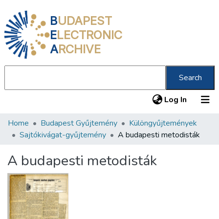
B
UDAPEST
E
LECTRONIC
A
RCHIVE
Search
(current
Log In
Home
Budapest Gyűjtemény
Különgyűjtemények
Communities & Collections
Sajtókivágat-gyűjtemény
A budapesti metodisták
All of DSpace
A budapesti metodisták
Statistics
About us