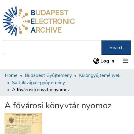
B
UDAPEST
E
LECTRONIC
A
RCHIVE
Search
(current
Log In
Home
Budapest Gyűjtemény
Különgyűjtemények
Communities & Collections
Sajtókivágat-gyűjtemény
All of DSpace
A fővárosi könyvtár nyomoz
Statistics
A fővárosi könyvtár nyomoz
About us