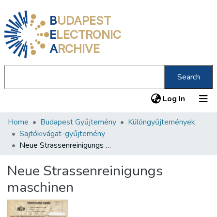
B
UDAPEST
E
LECTRONIC
A
RCHIVE
Search
(current
Log In
Home
Budapest Gyűjtemény
Különgyűjtemények
Communities & Collections
Sajtókivágat-gyűjtemény
All of DSpace
Neue Strassenreinigungs maschinen
Statistics
Neue Strassenreinigungs
About us
maschinen