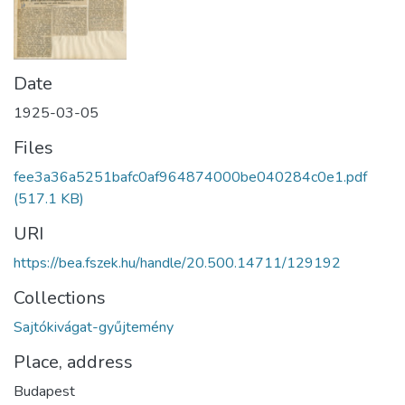
Date
1925-03-05
Files
fee3a36a5251bafc0af964874000be040284c0e1.pdf
(517.1 KB)
URI
https://bea.fszek.hu/handle/20.500.14711/129192
Collections
Sajtókivágat-gyűjtemény
Place, address
Budapest