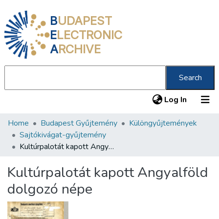
B
UDAPEST
E
LECTRONIC
A
RCHIVE
Search
(current
Log In
Home
Budapest Gyűjtemény
Különgyűjtemények
Communities & Collections
Sajtókivágat-gyűjtemény
All of DSpace
Kultúrpalotát kapott Angyalföld dolgozó népe
Statistics
Kultúrpalotát kapott Angyalföld
About us
dolgozó népe