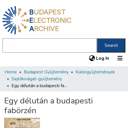
B
UDAPEST
E
LECTRONIC
A
RCHIVE
Search
(current
Log In
Home
Budapest Gyűjtemény
Különgyűjtemények
Communities & Collections
Sajtókivágat-gyűjtemény
All of DSpace
Egy délután a budapesti fabörzén
Statistics
Egy délután a budapesti
About us
fabörzén