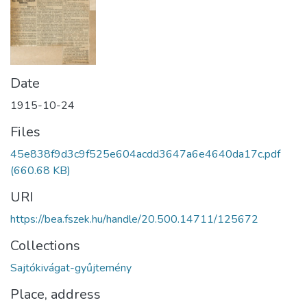
Date
1915-10-24
Files
45e838f9d3c9f525e604acdd3647a6e4640da17c.pdf
(660.68 KB)
URI
https://bea.fszek.hu/handle/20.500.14711/125672
Collections
Sajtókivágat-gyűjtemény
Place, address