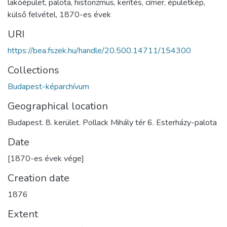
lakóépület
,
palota
,
historizmus
,
kerítés
,
címer
,
épületkép
,
külső felvétel
,
1870-es évek
URI
https://bea.fszek.hu/handle/20.500.14711/154300
Collections
Budapest-képarchívum
Geographical location
Budapest. 8. kerület. Pollack Mihály tér 6. Esterházy-palota
Date
[1870-es évek vége]
Creation date
1876
Extent