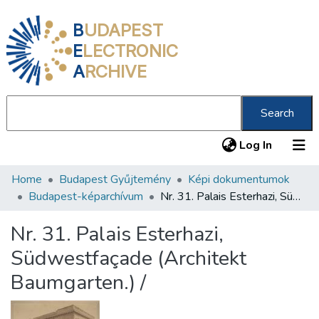
B
UDAPEST
E
LECTRONIC
A
RCHIVE
Search
(current
Log In
Home
Budapest Gyűjtemény
Képi dokumentumok
Communities & Collections
Budapest-képarchívum
Nr. 31. Palais Esterhazi, Südwestfaçade (Architekt Baumgarten.) /
All of DSpace
Nr. 31. Palais Esterhazi,
Statistics
Südwestfaçade (Architekt
About us
Baumgarten.) /