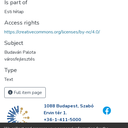
Is part of
Esti hírlap
Access rights
https://creativecommons.org/licenses/by-nc/4.0/
Subject
Budavári Palota
városfejlesztés
Type
Text
Full item page
1088 Budapest, Szabó
Ervin tér 1.
+36-1-411-5000
info@fszek.hu