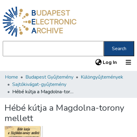
B
UDAPEST
E
LECTRONIC
A
RCHIVE
Search
(current
Log In
Home
Budapest Gyűjtemény
Különgyűjtemények
Communities & Collections
Sajtókivágat-gyűjtemény
All of DSpace
Hébé kútja a Magdolna-torony mellett
Statistics
Hébé kútja a Magdolna-torony
About us
mellett