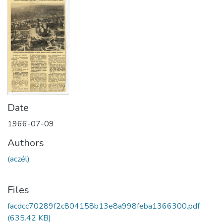
Date
1966-07-09
Authors
(aczél)
Files
facdcc70289f2c804158b13e8a998feba1366300.pdf
(635.42 KB)